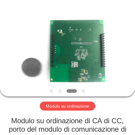
-
2026
Mestech
Technology.
All
Rights
Reserved.
CASA
PRODOTTI
CIRCA
NOI
GIRO
DELLA
Modulo su ordinazione
FABBRICA
Modulo su ordinazione di CA di CC,
porto del modulo di comunicazione di