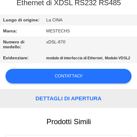
CONTROLLO
Ethernet di XDSL RS232 RS485
DI
Luogo di origine:
La CINA
QUALITÀ
Marca:
MESTECHS
CONTATTICI
Numero di
xDSL-870
modello:
Evidenziare:
,
modulo di interfaccia di Ethernet
Modulo VDSL2
NOTIZIE
CONTATTACI!
MAPPA
DEL
DETTAGLI DI APERTURA
SITO
PRIVACY
Prodotti Simili
POLICY