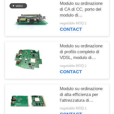
Modulo su ordinazione
di CA di CC, porto del
modulo di
comunicazione di
negotiable MOQ:1
Ethernet di XDSL
CONTACT
RS232 RS485
Modulo su ordinazione
di profilo completo di
VDSL, modulo di
rendimento elevato
negotiable MOQ:1
VDSL2 più di piccola
CONTACT
dimensione
Modulo su ordinazione
di alta efficienza per
l'attrezzatura di
automazione del sito
negotiable MOQ:1
remoto