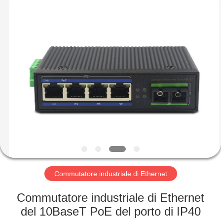
-
2026
Mestech
Technology.
All
Rights
Reserved.
CASA
PRODOTTI
CIRCA
NOI
GIRO
DELLA
Commutatore industriale di Ethernet
FABBRICA
Commutatore industriale di Ethernet
del 10BaseT PoE del porto di IP40