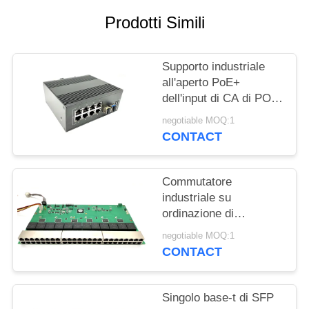
Prodotti Simili
Supporto industriale
all'aperto PoE+
dell'input di CA di POE
PSE 220v del porto del
negotiable MOQ:1
commutatore 8 di
CONTACT
Ethernet
Commutatore
industriale su
ordinazione di
Ethernet, commutatore
negotiable MOQ:1
di Ethernet diretto
CONTACT
gigabit di 52 porti
Singolo base-t di SFP