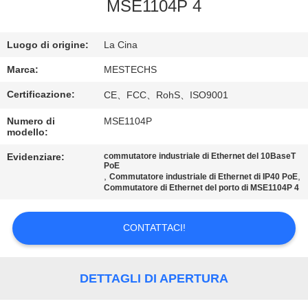
CONTROLLO
MSE1104P 4
DI
Luogo di origine:
La Cina
QUALITÀ
Marca:
MESTECHS
CONTATTICI
Certificazione:
CE、FCC、RohS、ISO9001
Numero di
MSE1104P
NOTIZIE
modello:
Evidenziare:
commutatore industriale di Ethernet del 10BaseT
PoE
MAPPA
,
,
Commutatore industriale di Ethernet di IP40 PoE
Commutatore di Ethernet del porto di MSE1104P 4
DEL
SITO
CONTATTACI!
PRIVACY
DETTAGLI DI APERTURA
POLICY