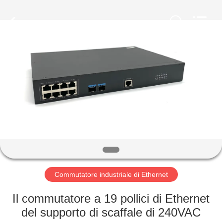
-
2026
Mestech
Technology.
All
Rights
Reserved.
CASA
PRODOTTI
CIRCA
NOI
GIRO
DELLA
Commutatore industriale di Ethernet
FABBRICA
Il commutatore a 19 pollici di Ethernet
del supporto di scaffale di 240VAC