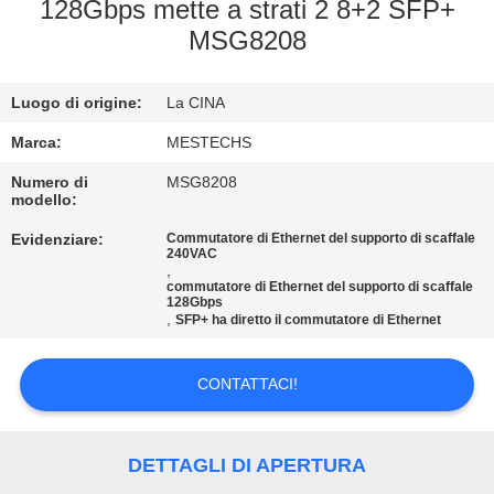
CONTROLLO
128Gbps mette a strati 2 8+2 SFP+
MSG8208
DI
QUALITÀ
Luogo di origine:
La CINA
CONTATTICI
Marca:
MESTECHS
Numero di
MSG8208
modello:
NOTIZIE
Evidenziare:
Commutatore di Ethernet del supporto di scaffale
240VAC
,
MAPPA
commutatore di Ethernet del supporto di scaffale
128Gbps
DEL
,
SFP+ ha diretto il commutatore di Ethernet
SITO
CONTATTACI!
PRIVACY
POLICY
DETTAGLI DI APERTURA