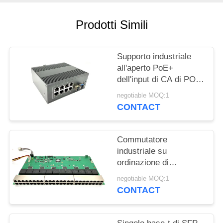
Prodotti Simili
Supporto industriale
all'aperto PoE+
dell'input di CA di POE
PSE 220v del porto del
negotiable MOQ:1
commutatore 8 di
CONTACT
Ethernet
Commutatore
industriale su
ordinazione di
Ethernet, commutatore
negotiable MOQ:1
di Ethernet diretto
CONTACT
gigabit di 52 porti