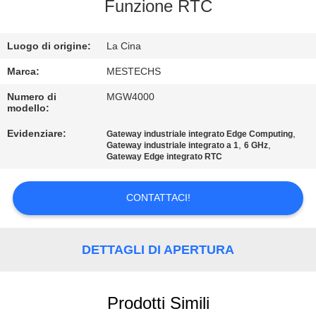
CONTROLLO
Funzione RTC
DI
Luogo di origine:
La Cina
QUALITÀ
Marca:
MESTECHS
CONTATTICI
Numero di
MGW4000
modello:
Evidenziare:
,
Gateway industriale integrato Edge Computing
NOTIZIE
,
,
Gateway industriale integrato a 1
6 GHz
Gateway Edge integrato RTC
MAPPA
CONTATTACI!
DEL
SITO
DETTAGLI DI APERTURA
PRIVACY
POLICY
Prodotti Simili