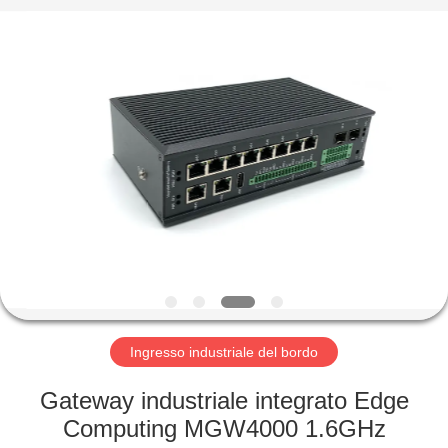
-
2026
Mestech
Technology.
All
Rights
Reserved.
CASA
PRODOTTI
CIRCA
NOI
GIRO
DELLA
Ingresso industriale del bordo
FABBRICA
Gateway industriale integrato Edge
Computing MGW4000 1.6GHz