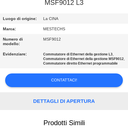
CONTROLLO
MSF9012 L3
DI
Luogo di origine:
La CINA
QUALITÀ
Marca:
MESTECHS
CONTATTICI
Numero di
MSF9012
modello:
Evidenziare:
,
Commutatore di Ethernet della gestione L3
NOTIZIE
,
Commutatore di Ethernet della gestione MSF9012
Commutatore diretto Ethernet programmabile
MAPPA
CONTATTACI!
DEL
SITO
DETTAGLI DI APERTURA
PRIVACY
POLICY
Prodotti Simili