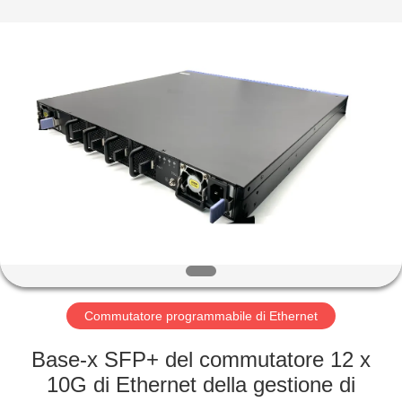
-
2026
Mestech
Technology.
All
Rights
Reserved.
CASA
PRODOTTI
CIRCA
NOI
GIRO
DELLA
Commutatore programmabile di Ethernet
FABBRICA
Base-x SFP+ del commutatore 12 x
10G di Ethernet della gestione di