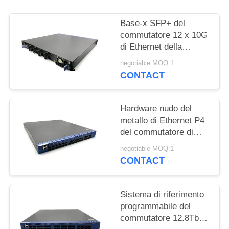
Base-x SFP+ del
commutatore 12 x 10G
di Ethernet della
gestione di MSF9012
negotiable MOQ:1
L3
CONTACT
Hardware nudo del
metallo di Ethernet P4
del commutatore di
Intel Tofino della
negotiable MOQ:1
soluzione
CONTACT
programmabile di
servizio
Sistema di riferimento
programmabile del
commutatore 12.8Tbps