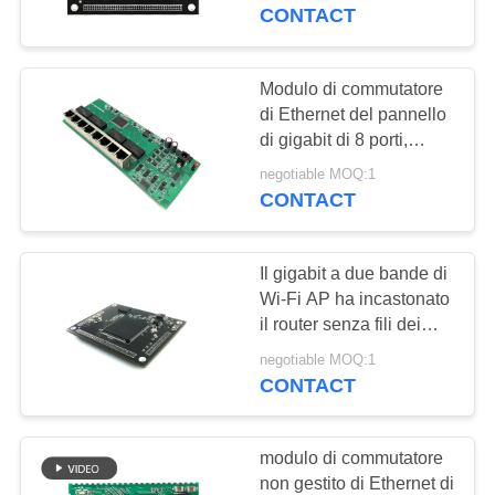
CONTROLLO
Ethernet PSE
CONTACT
DI
QUALITÀ
Modulo di commutatore
di Ethernet del pannello
di gigabit di 8 porti,
CONTATTICI
potere del commutatore
negotiable MOQ:1
di POE PSE sopra il
CONTACT
NOTIZIE
modulo di Ethernet
Il gigabit a due bande di
MAPPA
Wi-Fi AP ha incastonato
DEL
il router senza fili dei
moduli di Ethernet
SITO
negotiable MOQ:1
CONTACT
PRIVACY
modulo di commutatore
POLICY
non gestito di Ethernet di