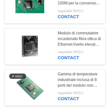
100M per la conversione
elettrica ottica
negotiable MOQ:1
CONTACT
Modulo di commutatore
incastonato fibra ottica di
Ethernet livello elevato
di integrazione di 10
negotiable MOQ:1
porti di gigabit
CONTACT
Gamma di temperature
industriale inclusa di 8
porti del modulo non
gestito di Ethernet
negotiable MOQ:1
CONTACT