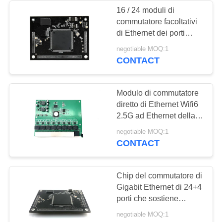
16 / 24 moduli di
commutatore facoltativi
di Ethernet dei porti
integrano 24
negotiable MOQ:1
MACKINTOSH di
CONTACT
gigabit del porto
Modulo di commutatore
diretto di Ethernet Wifi6
2.5G ad Ethernet della
base-t della base-t 2.5G
negotiable MOQ:1
GPON
CONTACT
Chip del commutatore di
Gigabit Ethernet di 24+4
porti che sostiene
Ethernet di ottimo
negotiable MOQ:1
rendimento