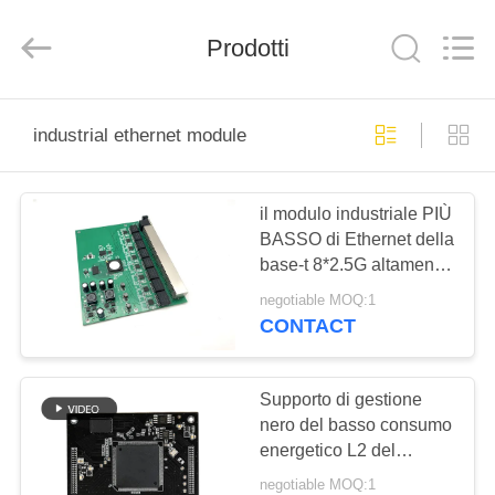
-
2026
Mestech
Prodotti
Technology.
All
Rights
Reserved.
CASA
industrial ethernet module
PRODOTTI
il modulo industriale PIÙ
BASSO di Ethernet della
CIRCA
base-t 8*2.5G altamente
NOI
ha integrato
negotiable MOQ:1
130mm×175mm×20mm
CONTACT
GIRO
DELLA
Supporto di gestione
nero del basso consumo
FABBRICA
energetico L2 del
modulo di Gigabit
negotiable MOQ:1