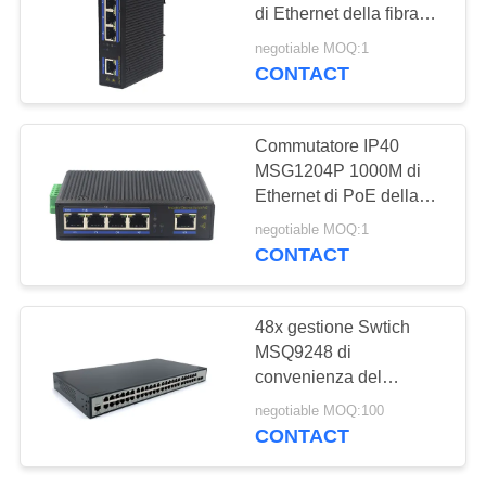
di Ethernet della fibra
del duplex del porto
negotiable MOQ:1
1000Base-TX
CONTACT
16
Modulo di
Commutatore IP40
commutatore di
MSG1204P 1000M di
Ethernet di PoE della
Ethernet
fibra 4 port10Base-T
negotiable MOQ:1
CONTACT
11
48x gestione Swtich
MSQ9248 di
Modulo di VDSL
convenienza del
commutatore di 2x + di
negotiable MOQ:100
2.5GT SFP+ 2.5G L3
CONTACT