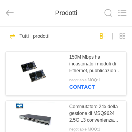
-
2026
Mestech
Prodotti
Technology.
All
Rights
Reserved.
CASA
6
Tutti i prodotti
Moduli incastonati di
PRODOTTI
Ethernet
150M Mbps ha
incastonato i moduli di
CIRCA
Ethernet, pubblicazione
NOI
periodica industriale del
negotiable MOQ:1
modulo di IOT ad
CONTACT
Ethernet/Wifi
10
GIRO
commutatore di
DELLA
Commutatore 24x della
gestione di MSQ9624
FABBRICA
Ethernet 2.5G
2.5G L3 convenienza
del commutatore di 6x +
negotiable MOQ:1