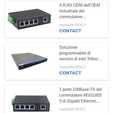
4 RJ45 ODM dell'OEM
industriale del
7
commutatore
Commutatore
MSE1104P di Ethernet
negotiable MOQ:1
del 10BaseT PoE
CONTACT
programmabile di
Ethernet
Soluzione
programmabile di
servizio di Intel Tofino
del commutatore di
11
negotiable MOQ:1
Ethernet di MTBF-
CONTACT
Riempitivo del cavo
10032X/10065X
di Ethernet
1 porto 100Base-TX del
commutatore MSG1005
5 di Gigabit Ethernet
della tratta in discesa di
negotiable MOQ:1
tratta in salita 4