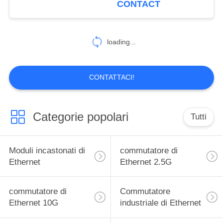
CONTACT
7
Convertitore della
loading...
porta seriale
CONTATTACI!
Categorie popolari
Tutti
8
Dispositivo di
Moduli incastonati di
commutatore di
Ethernet
Ethernet
Ethernet 2.5G
commutatore di
Commutatore
Ethernet 10G
industriale di Ethernet