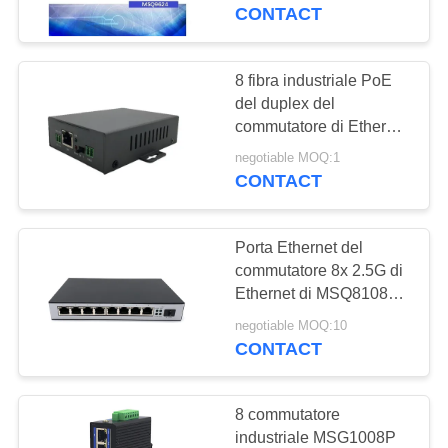
CONTROLLO
di 2.5GT SFP+
CONTACT
DI
QUALITÀ
8 fibra industriale PoE
6
del duplex del
commutatore di
commutatore di Ethernet
CONTATTICI
del porto
Ethernet 10G
negotiable MOQ:1
10/100/1000Base-TX
CONTACT
NOTIZIE
Porta Ethernet del
MAPPA
commutatore 8x 2.5G di
DEL
Ethernet di MSQ8108
50
2.5G con il commutatore
SITO
negotiable MOQ:10
Commutatore
di 10G SFP+ su scala
CONTACT
ridotta
industriale di
PRIVACY
8 commutatore
Ethernet
POLICY
industriale MSG1008P